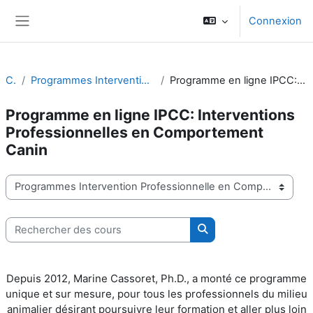
Passer au contenu principal
Connexion
Panneau latéral
Cours
Programmes Intervention Professionnelle en Comportement Canin ou Félin
Programme en ligne IPCC: Interventions Professionnelles en Comportement Canin
Programme en ligne IPCC: Interventions
Professionnelles en Comportement
Canin
Catégories de cours
Rechercher des cours
Rechercher des cours
Depuis 2012, Marine Cassoret, Ph.D., a monté ce programme
unique et sur mesure, pour tous les professionnels du milieu
animalier désirant poursuivre leur formation et aller plus loin