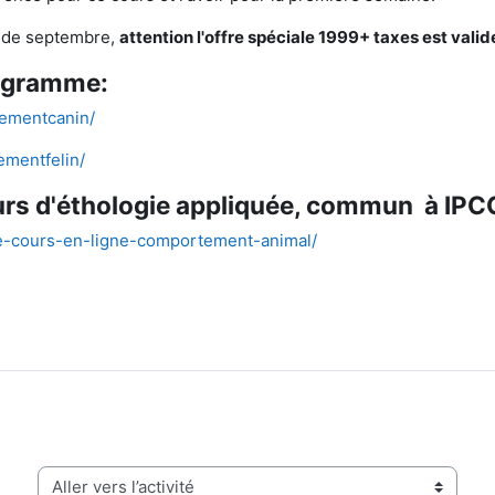
on de septembre,
attention l'offre spéciale 1999+ taxes est valide
rogramme:
tementcanin/
ementfelin/
ours d'éthologie appliquée, commun à IPCC
uee-cours-en-ligne-comportement-animal/