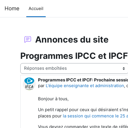
Passer au contenu principal
Home
Accueil
Annonces du site
Programmes IPCC et IPCF: 
Type d’affichage
Programmes IPCC et IPCF: Prochaine session
Nombre de réponses : 0
par
L'équipe enseignante et administration
,
Bonjour à tous,
Un petit rappel pour ceux qui désiraient s'i
places pour
la session qui commence le 25 a
Vous devrez commander votre texte de référe