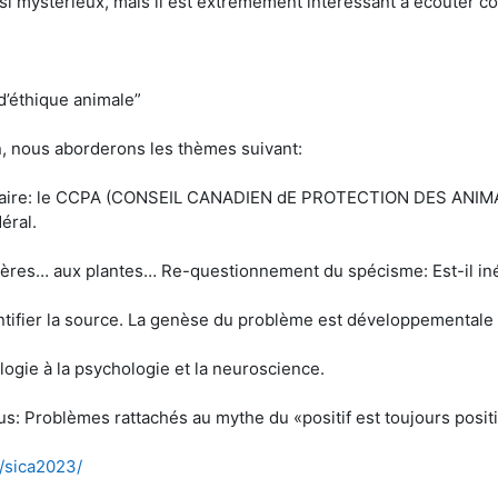
si mystérieux, mais il est extrêmement intéressant à écouter co
d’éthique animale”
n, nous aborderons les thèmes suivant:
rsitaire: le CCPA (CONSEIL CANADIEN dE PROTECTION DES ANIMAUX
éral.
fères… aux plantes… Re-questionnement du spécisme: Est-il iné
entifier la source. La genèse du problème est développementale et
ologie à la psychologie et la neuroscience.
us: Problèmes rattachés au mythe du «positif est toujours positif
a/sica2023/