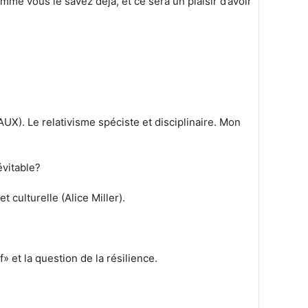
mme vous le savez déjà, et ce sera un plaisir d’avoir
). Le relativisme spéciste et disciplinaire. Mon
vitable?
 culturelle (Alice Miller).
» et la question de la résilience.