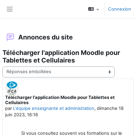
Passer au contenu principal
Connexion
Panneau latéral
Annonces du site
Télécharger l'application Moodle pour
Tablettes et Cellulaires
Type d’affichage
Télécharger l'application Moodle pour Tablettes et
Nombre de réponses : 0
Cellulaires
par
L'équipe enseignante et administration
,
dimanche 18
juin 2023, 16:16
Si vous consultez souvent vos formations sur le