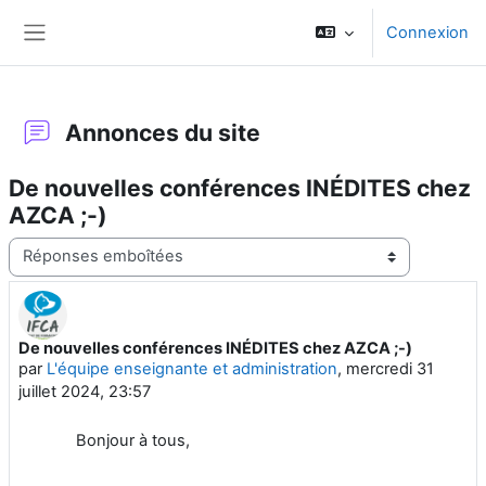
Passer au contenu principal
Connexion
Panneau latéral
Annonces du site
De nouvelles conférences INÉDITES chez
AZCA ;-)
Type d’affichage
De nouvelles conférences INÉDITES chez AZCA ;-)
Nombre de réponses : 0
par
L'équipe enseignante et administration
,
mercredi 31
juillet 2024, 23:57
Bonjour à tous,