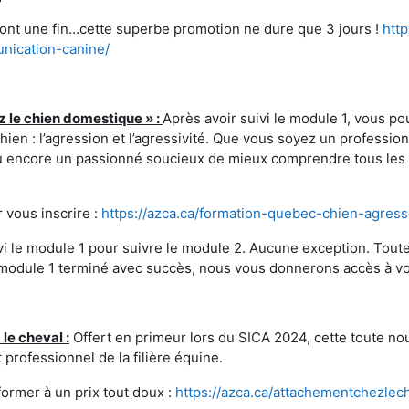
ont une fin…cette superbe promotion ne dure que 3 jours !
htt
ication-canine/
 le chien domestique » :
Après avoir suivi le module 1, vous p
en : l’agression et l’agressivité. Que vous soyez un professionn
ou encore un passionné soucieux de mieux comprendre tous les 
 vous inscrire :
https://azca.ca/formation-quebec-chien-agress
i le module 1 pour suivre le module 2. Aucune exception. Tou
e module 1 terminé avec succès, nous vous donnerons accès à vo
le cheval :
Offert en primeur lors du SICA 2024, cette toute nou
professionnel de la filière équine.
ormer à un prix tout doux :
https://azca.ca/attachementchezlec