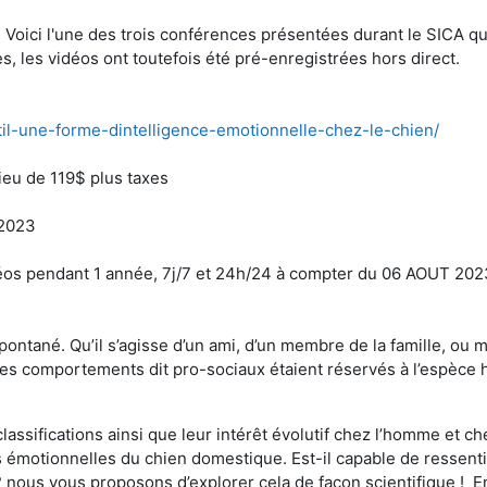
 ! Voici l'une des trois conférences présentées durant le SICA q
es, les vidéos ont toutefois été pré-enregistrées hors direct.
-til-une-forme-dintelligence-emotionnelle-chez-le-chien/
lieu de 119$ plus taxes
 2023
éos pendant 1 année, 7j/7 et 24h/24 à compter du 06 AOUT 202
pontané. Qu’il s’agisse d’un ami, d’un membre de la famille, ou 
es comportements dit pro-sociaux étaient réservés à l’espèce 
lassifications ainsi que leur intérêt évolutif chez l’homme et ch
émotionnelles du chien domestique. Est-il capable de ressentir 
 nous vous proposons d’explorer cela de façon scientifique ! En