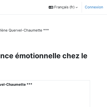
Français ‎(fr)‎
Connexion
 Mylène Quervel-Chaumette ***
gence émotionnelle chez le
ervel-Chaumette ***