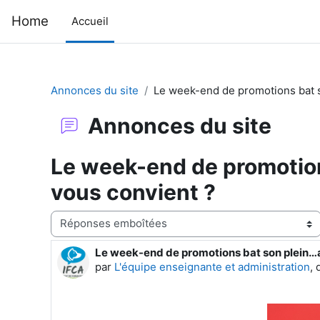
Passer au contenu principal
Home
Accueil
Annonces du site
Le week-end de promotions bat s
Annonces du site
Le week-end de promotion
vous convient ?
Type d’affichage
Le week-end de promotions bat son plein…a
Nombre de réponses : 0
par
L'équipe enseignante et administration
,