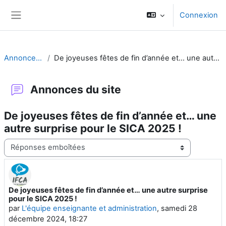
Passer au contenu principal
Connexion
Panneau latéral
Annonces du site
De joyeuses fêtes de fin d’année et… une autre surprise pour le SICA 2025 !
Annonces du site
De joyeuses fêtes de fin d’année et… une
autre surprise pour le SICA 2025 !
Type d’affichage
De joyeuses fêtes de fin d’année et… une autre surprise
Nombre de réponses : 0
pour le SICA 2025 !
par
L'équipe enseignante et administration
,
samedi 28
décembre 2024, 18:27