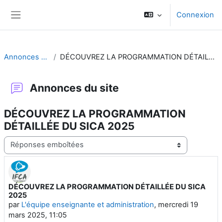
Passer au contenu principal
Connexion
Panneau latéral
Annonces du site
DÉCOUVREZ LA PROGRAMMATION DÉTAILLÉE DU SICA 2025
Annonces du site
DÉCOUVREZ LA PROGRAMMATION
DÉTAILLÉE DU SICA 2025
Type d’affichage
DÉCOUVREZ LA PROGRAMMATION DÉTAILLÉE DU SICA
Nombre de réponses : 0
2025
par
L'équipe enseignante et administration
,
mercredi 19
mars 2025, 11:05