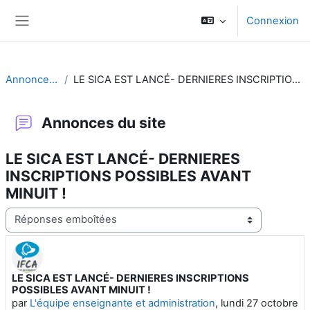
Passer au contenu principal
Connexion
Panneau latéral
Annonces du site
LE SICA EST LANCÉ- DERNIERES INSCRIPTIONS POSSIBLES AVANT MINUIT !
Annonces du site
LE SICA EST LANCÉ- DERNIERES
INSCRIPTIONS POSSIBLES AVANT
MINUIT !
Type d’affichage
LE SICA EST LANCÉ- DERNIERES INSCRIPTIONS
Nombre de réponses : 0
POSSIBLES AVANT MINUIT !
par
L'équipe enseignante et administration
,
lundi 27 octobre