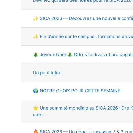
Devinez qui sera des nôtres pour le SICA 2026 ??
✨ SICA 2026 — Découvrez une nouvelle confér
✨ Fin d’année sur le campus : formations en v
🎄 Joyeux Noël 🎄 Offres festives et prolongat
Un petit lutin...
🌍 NOTRE CHOIX POUR CETTE SEMAINE
🌟 Une sommité mondiale au SICA 2026 : Dre Kar
une ...
🔥 SICA 2026 — Un départ fracassant ! & 3 conf