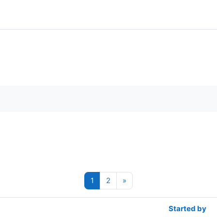
orums
Page 1
Page 2
Next page
1
2
»
Started by