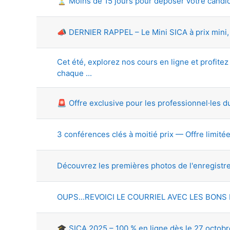
⏳ Moins de 15 jours pour déposer votre candid
📣 DERNIER RAPPEL – Le Mini SICA à prix mini, c
Cet été, explorez nos cours en ligne et profitez
chaque ...
🚨 Offre exclusive pour les professionnel·les d
3 conférences clés à moitié prix — Offre limitée
Découvrez les premières photos de l'enregistre
OUPS...REVOICI LE COURRIEL AVEC LES BONS L
🎓 SICA 2025 – 100 % en ligne dès le 27 octobr