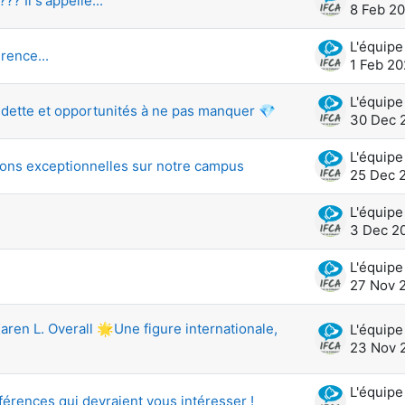
? Il s'appelle...
8 Feb 2
ence...
1 Feb 2
edette et opportunités à ne pas manquer 💎
30 Dec 
ions exceptionnelles sur notre campus
25 Dec 
3 Dec 2
27 Nov 
en L. Overall 🌟Une figure internationale,
23 Nov 
érences qui devraient vous intéresser !