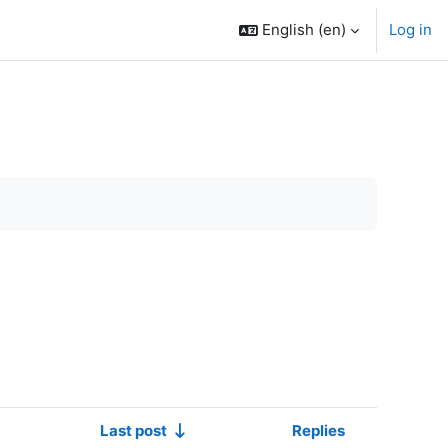
English ‎(en)‎
Log in
Last post
Replies