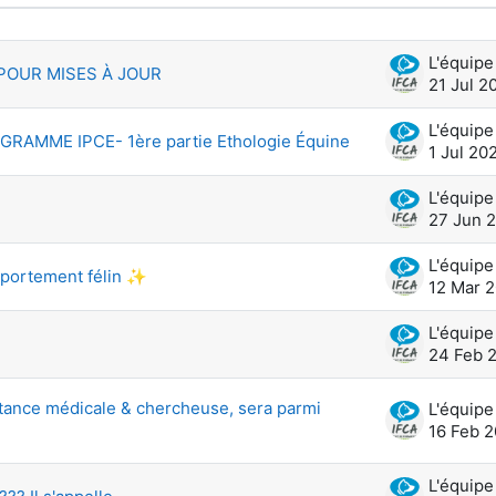
0 of 128 discussions
POUR MISES À JOUR
21 Jul 2
AMME IPCE- 1ère partie Ethologie Équine
1 Jul 20
27 Jun 
portement félin ✨
12 Mar 
24 Feb 
istance médicale & chercheuse, sera parmi
16 Feb 