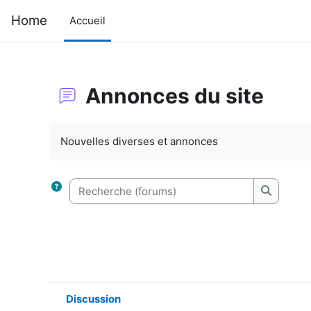
Passer au contenu principal
Home
Accueil
Annonces du site
Conditions d’achèvement
Nouvelles diverses et annonces
Recherche (forums)
Recherch
Discussion