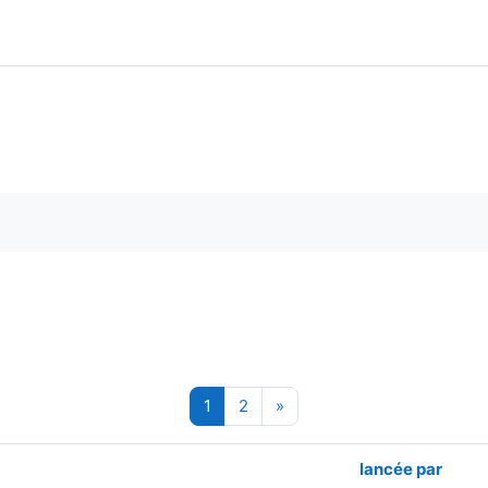
e (forums)
Page 1
Page 2
Page suivante
1
2
»
lancée par